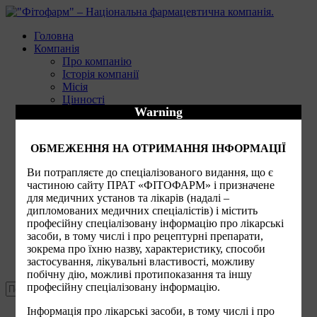
Головна
Компанія
Про компанію
Історія компанії
Місія
Цінності
Warning
Політика у сфері якості
Кодекс ділової етики
Публічна інформація
ОБМЕЖЕННЯ НА ОТРИМАННЯ ІНФОРМАЦІЇ
Закупівлі
Продукти
Ви потрапляєте до спеціалізованого видання, що є
Фармаконагляд
частиною сайту ПРАТ «ФІТОФАРМ» і призначене
Вакансії
для медичних установ та лікарів (надалі –
Новини компанії
дипломованих медичних спеціалістів) і містить
Інформація для акціонерів та стейкхолдерів
професійну спеціалізовану інформацію про лікарські
засоби, в тому числі і про рецептурні препарати,
UA:
зокрема про їхню назву, характеристику, способи
Українська
застосування, лікувальні властивості, можливу
Контакти
побічну дію, можливі протипоказання та іншу
професійну спеціалізовану інформацію.
Інформація про лікарські засоби, в тому числі і про
UA: