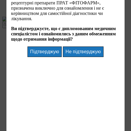
рецептурні препарати ПРАТ «ФІТОФАРМ»,
Українська
призначена виключно для ознайомлення і не є
Контакти
керівництвом для самостійної діагностики чи
лікування.
Ви підтверджуєте, що є дипломованим медичним
спеціалістом і ознайомились з даним обмеженням
Головна
щодо отримання інформації?
Компанія
Про компанію
Історія компанії
Місія
Цінності
Політика у сфері якості
Кодекс ділової етики
Публічна інформація
Закупівлі
Продукти
Фармаконагляд
Вакансії
Новини компанії
Інформація для акціонерів та стейкхолдерів
←
До розділу
A