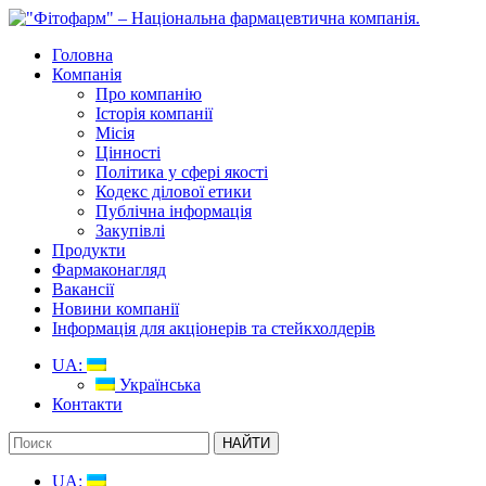
Головна
Компанія
Про компанію
Історія компанії
Місія
Цінності
Політика у сфері якості
Кодекс ділової етики
Публічна інформація
Закупівлі
Продукти
Фармаконагляд
Вакансії
Новини компанії
Інформація для акціонерів та стейкхолдерів
UA:
Українська
Контакти
UA: