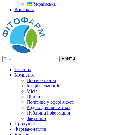
Українська
Контакти
Головна
Компанія
Про компанію
Історія компанії
Місія
Цінності
Політика у сфері якості
Кодекс ділової етики
Публічна інформація
Закупівлі
Продукти
Фармаконагляд
Вакансії