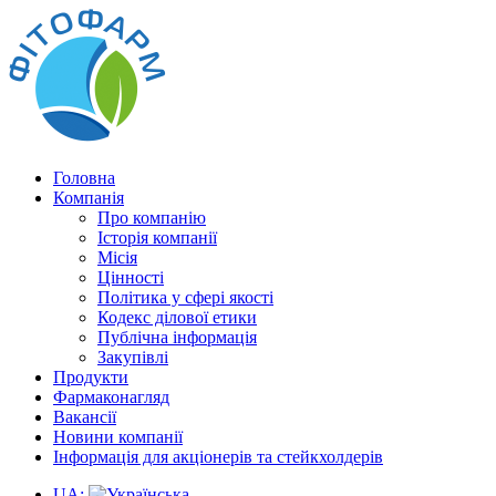
Головна
Компанія
Про компанію
Історія компанії
Місія
Цінності
Політика у сфері якості
Кодекс ділової етики
Публічна інформація
Закупівлі
Продукти
Фармаконагляд
Вакансії
Новини компанії
Інформація для акціонерів та стейкхолдерів
UA: