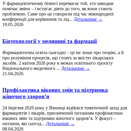
У фармацевтичному бізнесі перемагає той, хто швидше
помічає зміни – і встигає діяти до того, як вони стають
проблемою. Саме про це говорили під час міжнародної
конференції для керівників та лід...
Детальніше
→
19.05.2026
Біотехнології у медицині та фармації
Фармацевтична освіта сьогодні – це не лише про теорію, а й
про розуміння процесів, що стоять за якістю лікарських
засобів. 2 квітня 2026 року в межах освітнього проєкту
Національного медичного ...
Детальніше
→
21.04.2026
Профілактика вікових змін та підтримка
жіночого здоров’я
24 березня 2026 року у Вінниці відбувся тематичний захід для
фармацевтів і лікарів, присвячений питанням профілактики
вікових змін та підтримки жіночого здоров’я. У фокусі –
питання, які сьогод...
Детальніше
→
08.04.2026