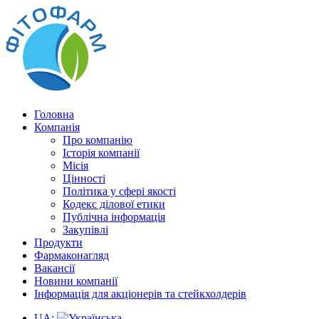
Головна
Компанія
Про компанію
Історія компанії
Місія
Цінності
Політика у сфері якості
Кодекс ділової етики
Публічна інформація
Закупівлі
Продукти
Фармаконагляд
Вакансії
Новини компанії
Інформація для акціонерів та стейкхолдерів
UA: