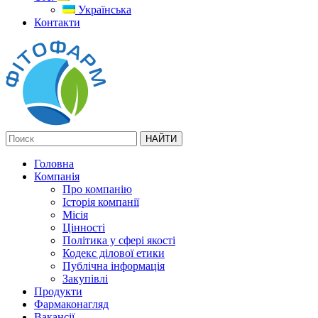
Українська
Контакти
Головна
Компанія
Про компанію
Історія компанії
Місія
Цінності
Політика у сфері якості
Кодекс ділової етики
Публічна інформація
Закупівлі
Продукти
Фармаконагляд
Вакансії