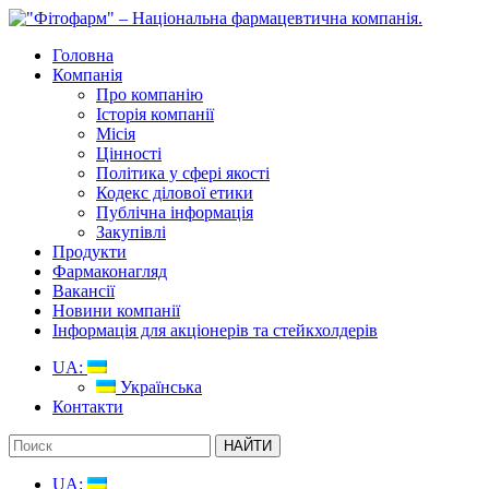
Головна
Компанія
Про компанію
Історія компанії
Місія
Цінності
Політика у сфері якості
Кодекс ділової етики
Публічна інформація
Закупівлі
Продукти
Фармаконагляд
Вакансії
Новини компанії
Інформація для акціонерів та стейкхолдерів
UA:
Українська
Контакти
UA: